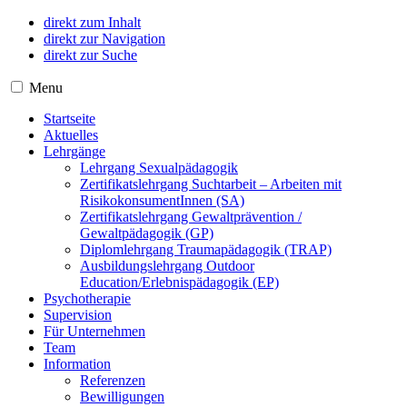
direkt zum Inhalt
direkt zur Navigation
direkt zur Suche
Menu
Startseite
Aktuelles
Lehrgänge
Lehrgang Sexualpädagogik
Zertifikatslehrgang Suchtarbeit – Arbeiten mit
RisikokonsumentInnen (SA)
Zertifikatslehrgang Gewaltprävention /
Gewaltpädagogik (GP)
Diplomlehrgang Traumapädagogik (TRAP)
Ausbildungslehrgang Outdoor
Education/Erlebnispädagogik (EP)
Psychotherapie
Supervision
Für Unternehmen
Team
Information
Referenzen
Bewilligungen