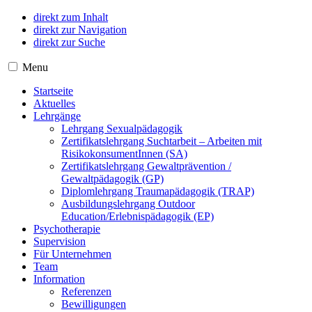
direkt zum Inhalt
direkt zur Navigation
direkt zur Suche
Menu
Startseite
Aktuelles
Lehrgänge
Lehrgang Sexualpädagogik
Zertifikatslehrgang Suchtarbeit – Arbeiten mit
RisikokonsumentInnen (SA)
Zertifikatslehrgang Gewaltprävention /
Gewaltpädagogik (GP)
Diplomlehrgang Traumapädagogik (TRAP)
Ausbildungslehrgang Outdoor
Education/Erlebnispädagogik (EP)
Psychotherapie
Supervision
Für Unternehmen
Team
Information
Referenzen
Bewilligungen