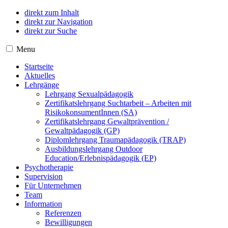
direkt zum Inhalt
direkt zur Navigation
direkt zur Suche
Menu
Startseite
Aktuelles
Lehrgänge
Lehrgang Sexualpädagogik
Zertifikatslehrgang Suchtarbeit – Arbeiten mit
RisikokonsumentInnen (SA)
Zertifikatslehrgang Gewaltprävention /
Gewaltpädagogik (GP)
Diplomlehrgang Traumapädagogik (TRAP)
Ausbildungslehrgang Outdoor
Education/Erlebnispädagogik (EP)
Psychotherapie
Supervision
Für Unternehmen
Team
Information
Referenzen
Bewilligungen