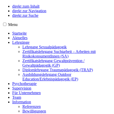
direkt zum Inhalt
direkt zur Navigation
direkt zur Suche
Menu
Startseite
Aktuelles
Lehrgänge
Lehrgang Sexualpädagogik
Zertifikatslehrgang Suchtarbeit – Arbeiten mit
RisikokonsumentInnen (SA)
Zertifikatslehrgang Gewaltprävention /
Gewaltpädagogik (GP)
Diplomlehrgang Traumapädagogik (TRAP)
Ausbildungslehrgang Outdoor
Education/Erlebnispädagogik (EP)
Psychotherapie
Supervision
Für Unternehmen
Team
Information
Referenzen
Bewilligungen