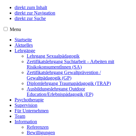
direkt zum Inhalt
direkt zur Navigation
direkt zur Suche
Menu
Startseite
Aktuelles
Lehrgänge
Lehrgang Sexualpädagogik
Zertifikatslehrgang Suchtarbeit – Arbeiten mit
RisikokonsumentInnen (SA)
Zertifikatslehrgang Gewaltprävention /
Gewaltpädagogik (GP)
Diplomlehrgang Traumapädagogik (TRAP)
Ausbildungslehrgang Outdoor
Education/Erlebnispädagogik (EP)
Psychotherapie
Supervision
Für Unternehmen
Team
Information
Referenzen
Bewilligungen