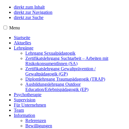
direkt zum Inhalt
direkt zur Navigation
direkt zur Suche
Menu
Startseite
Aktuelles
Lehrgänge
Lehrgang Sexualpädagogik
Zertifikatslehrgang Suchtarbeit – Arbeiten mit
RisikokonsumentInnen (SA)
Zertifikatslehrgang Gewaltprävention /
Gewaltpädagogik (GP)
Diplomlehrgang Traumapädagogik (TRAP)
Ausbildungslehrgang Outdoor
Education/Erlebnispädagogik (EP)
Psychotherapie
Supervision
Für Unternehmen
Team
Information
Referenzen
Bewilligungen